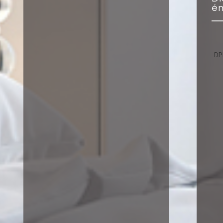
én
DP