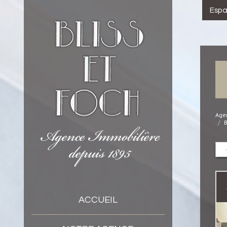
Espa
Agen
B
ACCUEIL