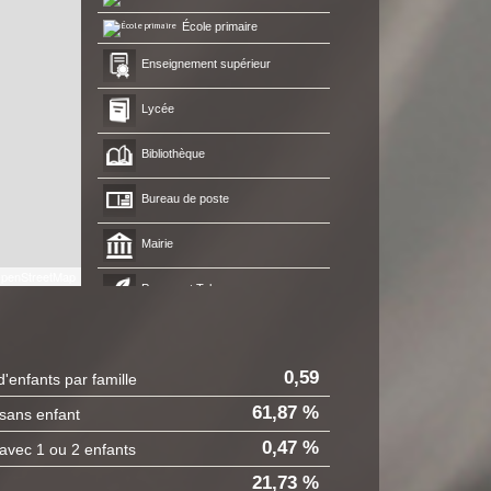
École primaire
Enseignement supérieur
Lycée
Bibliothèque
Bureau de poste
Mairie
penStreetMap
Presse et Tabac
0,59
'enfants par famille
61,87 %
 sans enfant
0,47 %
 avec 1 ou 2 enfants
21,73 %