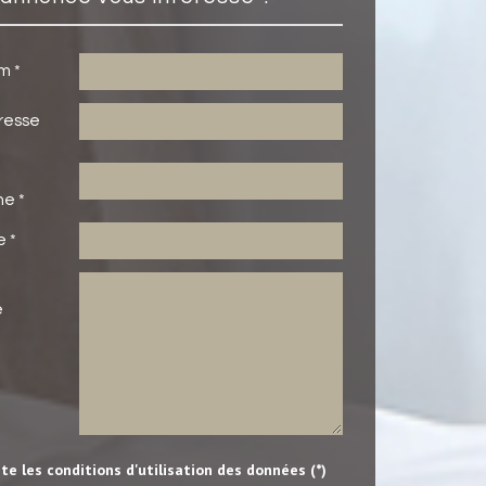
m *
resse
e *
e *
e
pte les conditions d'utilisation des données (*)