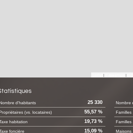
Leaflet
|
©
Maps
|
© O
Jawg
Statistiques
25 330
Nombre d'habitants
Nombre d
55,57 %
Propriétaires (vs. locataires)
Familles
19,73 %
Taxe habitation
Familles
15,09 %
Taxe foncière
Maisons