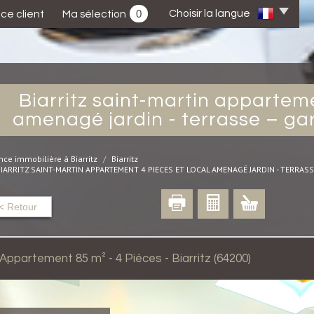
0
Choisir la langue
ce client
Ma sélection
biarritz saint-martin appartement 4 pieces et local
amenagé jardin - terrasse – ga
ce immobilière à Biarritz
Biarritz
IARRITZ SAINT-MARTIN APPARTEMENT 4 PIECES ET LOCAL AMENAGÉ JARDIN - TERRASS
< Retour
Appartement 85 m² - 4 Pièces - Biarritz (64200)