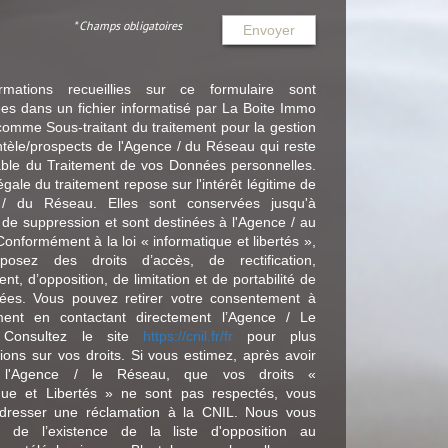
* Champs obligatoires
Envoyer
rmations recueillies sur ce formulaire sont
ées dans un fichier informatisé par La Boite Immo
comme Sous-traitant du traitement pour la gestion
entèle/prospects de l'Agence / du Réseau qui reste
ble du Traitement de vos Données personnelles.
gale du traitement repose sur l'intérêt légitime de
 / du Réseau. Elles sont conservées jusqu'à
e suppression et sont destinées à l'Agence / au
onformément à la loi « informatique et libertés »,
posez des droits d’accès, de rectification,
nt, d’opposition, de limitation et de portabilité de
ées. Vous pouvez retirer votre consentement à
ent en contactant directement l’Agence / Le
 Consultez le site
https://cnil.fr/fr
pour plus
tions sur vos droits. Si vous estimez, après avoir
é l'Agence / le Réseau, que vos droits «
ique et Libertés » ne sont pas respectés, vous
dresser une réclamation à la CNIL. Nous vous
s de l’existence de la liste d'opposition au