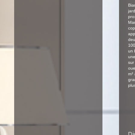
Bia
jar
pro
Mar
cop
app
deu
100
un 
une
sur
oue
m² 
gra
plu
diagnostics de performance