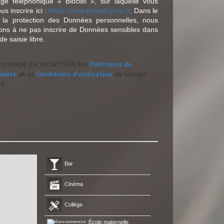
ge téléphonique « Bloctel », sur laquelle vous
s inscrire ici :
https://www.bloctel.gouv.fr
. Dans le
 la protection des Données personnelles, nous
tons à ne pas inscrire de Données sensibles dans
e saisie libre.
st protégé par reCAPTCHA, les
Politiques de
ialité
et es
Conditions d'utilisation
de Google
nt.
Bar
Cinéma
Collège
École maternelle