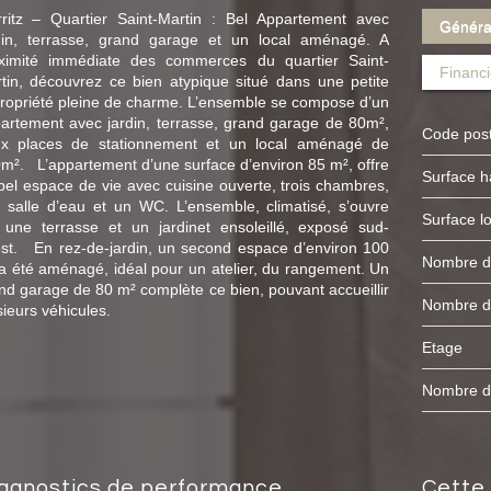
rritz – Quartier Saint-Martin : Bel Appartement avec
Généra
din, terrasse, grand garage et un local aménagé. A
ximité immédiate des commerces du quartier Saint-
Financi
tin, découvrez ce bien atypique situé dans une petite
ropriété pleine de charme. L’ensemble se compose d’un
artement avec jardin, terrasse, grand garage de 80m²,
Code pos
x places de stationnement et un local aménagé de
m². L’appartement d’une surface d’environ 85 m², offre
Surface 
bel espace de vie avec cuisine ouverte, trois chambres,
 salle d’eau et un WC. L’ensemble, climatisé, s’ouvre
Surface l
 une terrasse et un jardinet ensoleillé, exposé sud-
st. En rez-de-jardin, un second espace d’environ 100
Nombre 
a été aménagé, idéal pour un atelier, du rangement. Un
nd garage de 80 m² complète ce bien, pouvant accueillir
Nombre 
sieurs véhicules.
Etage
Nombre 
cett