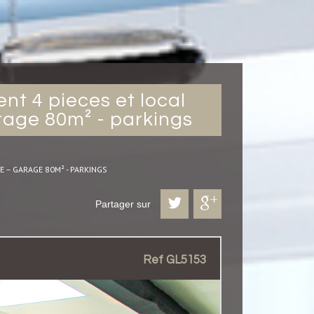
rage 80m² - parkings
E – GARAGE 80M² - PARKINGS
Partager sur
Ref GL5153