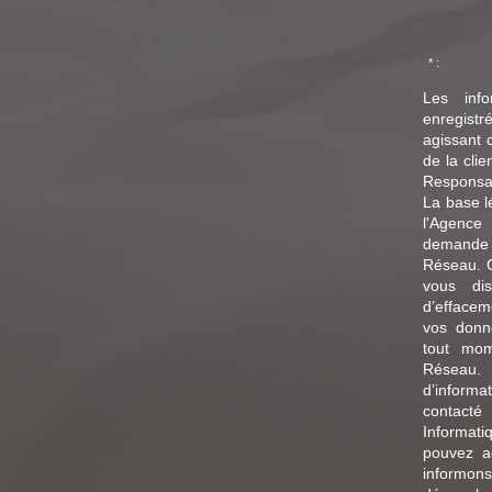
* :
Les info
enregistr
agissant 
de la cli
Responsa
La base lé
l'Agence
demande d
Réseau. C
vous dis
d’effaceme
vos donn
tout mom
Réseau.
d’informa
contact
Informat
pouvez a
informon