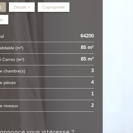
l
Détails +
Copropriété
er
64200
tal
85 m²
habitable (m²)
85 m²
oi Carrez (m²)
3
de chambre(s)
4
de pièces
1
2
de niveaux
e annonce vous intéresse ?