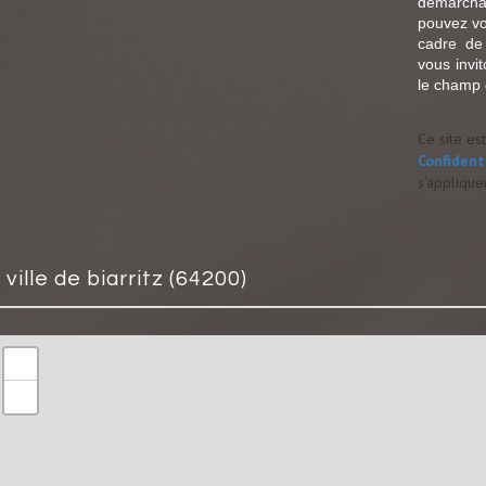
démarcha
pouvez vou
cadre de
vous invi
le champ d
Ce site e
Confident
s'applique
a ville de biarritz (64200)
+
−