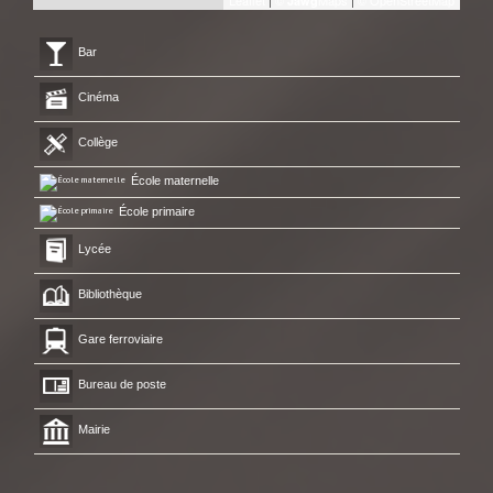
Jawg
Bar
Cinéma
Collège
École maternelle
École primaire
Lycée
Bibliothèque
Gare ferroviaire
Bureau de poste
Mairie