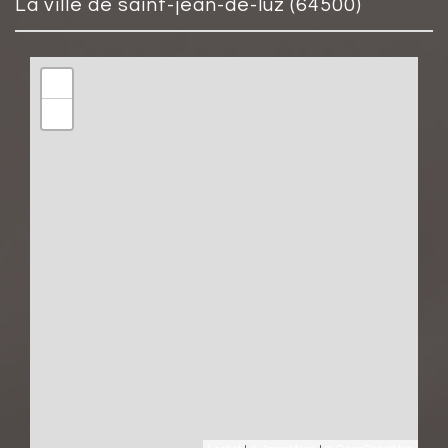
la ville de saint-jean-de-luz (64500)
+
−
Leaflet
|
©
Maps
|
© OpenStreetMap