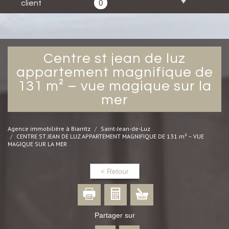
0
client
centre st jean de luz
appartement magnifique de
131 m² – vue magique sur la
mer
Agence immobilière à Biarritz
Saint-Jean-de-Luz
CENTRE ST JEAN DE LUZ APPARTEMENT MAGNIFIQUE DE 131 m² – VUE
MAGIQUE SUR LA MER
< Retour
Partager sur