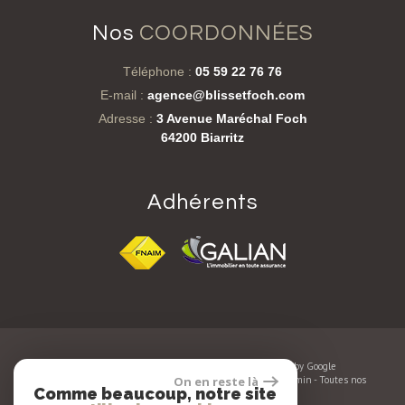
nos
COORDONNÉES
Téléphone :
05 59 22 76 76
E-mail :
agence@blissetfoch.com
Adresse :
3 Avenue Maréchal Foch
64200 Biarritz
adhérents
© 2026 | Tous droits réservés | Traduction powered by Google
Plan du site
-
Mentions légales
-
Nos honoraires
-
Liens
-
Admin
-
Toutes nos
On en reste là
Comme beaucoup, notre site
annonces
-
Politique RGPD