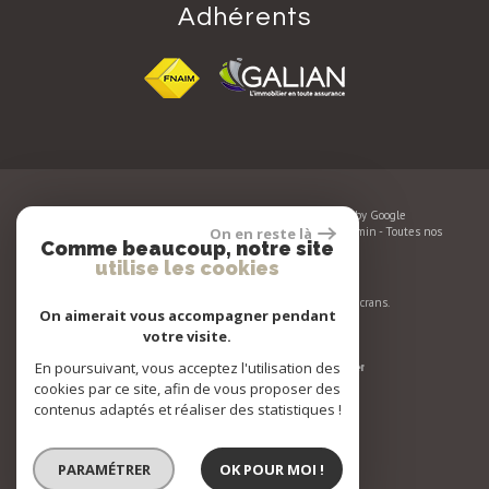
adhérents
© 2026 | Tous droits réservés | Traduction powered by Google
Plan du site
-
Mentions légales
-
Nos honoraires
-
Liens
-
Admin
-
Toutes nos
On en reste là
Comme beaucoup, notre site
annonces
-
Politique RGPD
utilise les cookies
Site internet compatible multi-supports,
un seul site adaptable à tous les types d'écrans.
On aimerait vous accompagner pendant
votre visite.
En poursuivant, vous acceptez l'utilisation des
cookies par ce site, afin de vous proposer des
contenus adaptés et réaliser des statistiques !
PARAMÉTRER
OK POUR MOI !