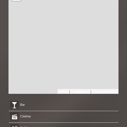
Leaflet
|
©
Maps
|
© OpenStreetMap
Jawg
Bar
Cinéma